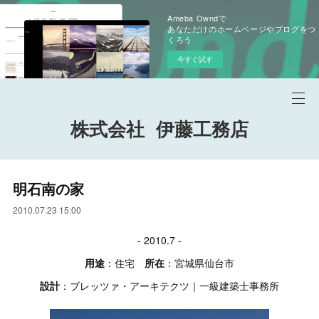
Ameba Owndで
あなただけのホームページやブログをつ
くろう
今すぐ試す
株式会社 伊藤工務店
明石南の家
2010.07.23 15:00
- 2010.7 -
用途
：住宅
所在
：宮城県仙台市
設計
：ブレッツァ・アーキテクツ｜一級建築士事務所