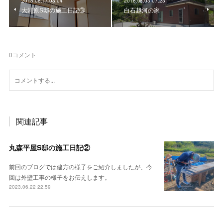
2018.08.17 08:04
2018.08.03 07:23
大河原S邸の施工日記③
白石越河の家
0
コメント
関連記事
丸森平屋S邸の施工日記②
前回のブログでは建方の様子をご紹介しましたが、今
回は外壁工事の様子をお伝えします。
2023.06.22 22:59