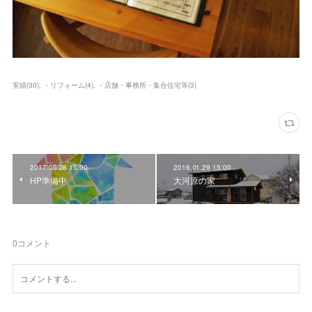
実績
(
30
)
・リフォーム
(
4
)
・店舗・事務所・集合住宅等
(
3
)
2017.05.28 15:00
2016.01.29 15:00
HP準備中
大河原の家
0
コメント